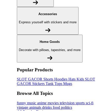
Accessories
Express yourself with stickers and more
Home Goods
Decorate with pillows, tapestries, and more
Popular Products
SLOT GACOR
Shorts
Hoodies
Hats
Kids SLOT
GACOR
Stickers
Tank Tops
Mugs
Browse All Topics
funny
music
anime
movies
television
sports
sci-fi
vintage
animals
drinks
food
politics