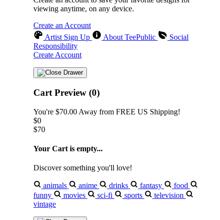
viewing anytime, on any device.
Create an Account
Artist Sign Up
About TeePublic
Social
Responsibility
Create Account
Cart Preview (0)
You're
$70.00
Away from
FREE US Shipping!
$0
$70
Your Cart is empty...
Discover something you'll love!
animals
anime
drinks
fantasy
food
funny
movies
sci-fi
sports
television
vintage