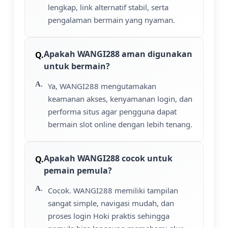
lengkap, link alternatif stabil, serta
pengalaman bermain yang nyaman.
Apakah WANGI288 aman digunakan
untuk bermain?
Ya, WANGI288 mengutamakan
keamanan akses, kenyamanan login, dan
performa situs agar pengguna dapat
bermain slot online dengan lebih tenang.
Apakah WANGI288 cocok untuk
pemain pemula?
Cocok. WANGI288 memiliki tampilan
sangat simple, navigasi mudah, dan
proses login Hoki praktis sehingga