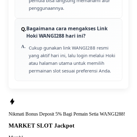
pemula bisa langsung memahami alur
penggunaannya.
Bagaimana cara mengakses Link
Hoki WANGI288 hari ini?
Cukup gunakan link WANGI288 resmi
yang aktif hari ini, lalu login melalui Hoki
atau halaman utama untuk memilih
permainan slot sesuai preferensi Anda.
Nikmati
Bonus Deposit 5%
Bagi Pemain Setia
WANGI288!
MARKET SLOT Jackpot