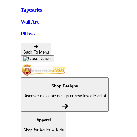
Tapestries
Wall Art
Pillows
Back To Menu
Shop Designs
Discover a classic design or new favorite artist
Apparel
Shop for Adults & Kids