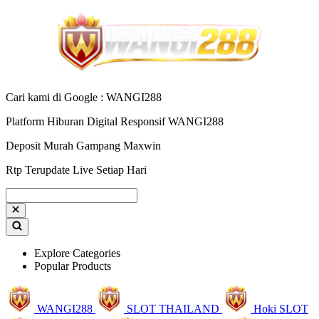
Cari kami di Google : WANGI288
Platform Hiburan Digital Responsif WANGI288
Deposit Murah Gampang Maxwin
Rtp Terupdate Live Setiap Hari
Explore Categories
Popular Products
WANGI288
SLOT THAILAND
Hoki SLOT