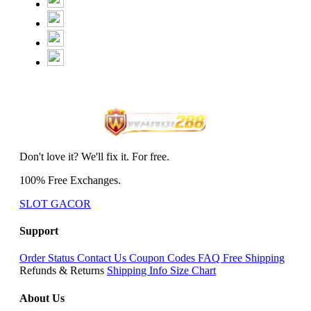
Don't love it? We'll fix it. For free.
100% Free Exchanges.
SLOT GACOR
Support
Order Status
Contact Us
Coupon Codes
FAQ
Free Shipping
Refunds & Returns
Shipping Info
Size Chart
About Us