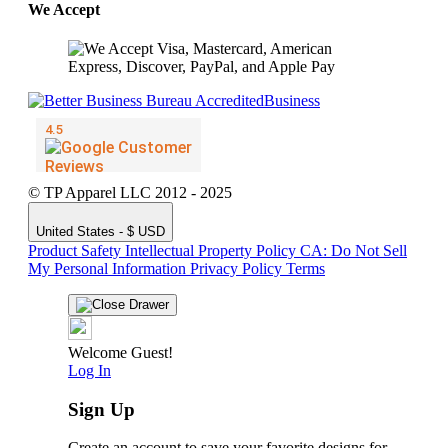
We Accept
© TP Apparel LLC 2012 - 2025
United States - $ USD
Product Safety
Intellectual Property Policy
CA: Do Not Sell
My Personal Information
Privacy Policy
Terms
Welcome Guest!
Log In
Sign Up
Create an account to save your favorite designs for